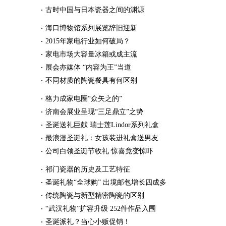
古时中国与日本瓷器之间的渊源
海口博物馆系列展览辞旧迎新
2015年家电行业如何破局？
家电市场大容量冰箱或成主流
展会亦媒体 “内容为王”当道
不同材质的陶瓷餐具有何区别
格力成家电圈“众矢之的”
济南会展业呈现“三足鼎立”之势
圣诞送礼巨献 瑞士莲Lindor系列礼盒
最浪漫圣诞礼：女孩装进礼盒送男友
公司白领圣诞节收礼 惊喜竟变惊吓
祁门瓷器的历史及工艺特征
圣诞礼物“全球购” 出境邮包增长四成多
传统陶瓷与新型精密陶瓷的区别
“武汉礼物”扩容升级 252件作品入围
圣诞派礼？当心小贩促销！