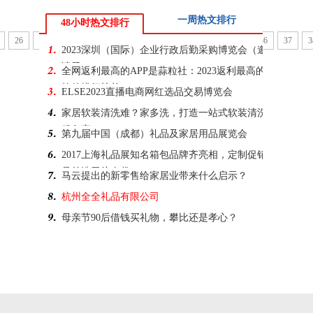
一周热文排行
48小时热文排行
26
27
28
29
30
31
32
33
34
35
36
37
3
2023深圳（国际）企业行政后勤采购博览会（邀
请函）
全网返利最高的APP是蒜粒社：2023返利最高的
软件排行榜单
ELSE2023直播电商网红选品交易博览会
家居软装清洗难？家多洗，打造一站式软装清洗
服务商
第九届中国（成都）礼品及家居用品展览会
2017上海礼品展知名箱包品牌齐亮相，定制促销
品首选无纺布袋
马云提出的新零售给家居业带来什么启示？
杭州全全礼品有限公司
母亲节90后借钱买礼物，攀比还是孝心？