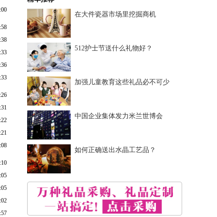
:00
在大件瓷器市场里挖掘商机
:58
:38
512护士节送什么礼物好？
:33
:36
:33
加强儿童教育这些礼品必不可少
:26
:31
中国企业集体发力米兰世博会
:22
:21
:08
如何正确送出水晶工艺品？
:10
:05
:05
:02
:57