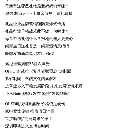
母亲节送哪些礼物最受妈妈们青睐？
服饰成Facebook上母亲节热门送礼选择
礼品企业品牌营销谨防轰炸式传播
礼品行业价格战乐此不疲，何时休？
母亲节送礼选什么？扫地机器人更走心
闺蜜生日送礼首选：闺蜜酒情意绵绵
联想发布新款笔记本LaVie Z
索尼重磅旗舰Z5首次曝光
OPPO R7或推《复仇者联盟2》定制版
紫砂制陶工艺的文化内涵解析
皮革业步入平稳发展阶段 未来发展谨慎乐观
小米Note顶配版发布 坚持“发烧到底”
OLED电视销量萎靡 价格仍是硬伤
家电卖场促销 推热假日消费
“定制家电”究竟是谁的菜？
深圳即将进入文博会时间