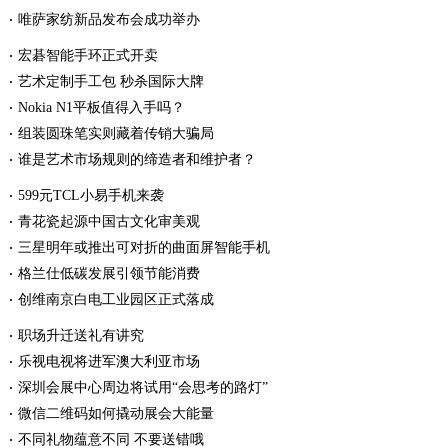
唯萨家纺新品发布会成功举办
宏碁智能手环正式开卖
艺术定制手工包 秒杀国际大牌
Nokia N1平板值得入手吗？
组装圆珠笔实则藏着传销大骗局
谁是艺术市场规则的缔造者和维护者？
599元TCL小易手机来袭
青花瓷起源中国古文化审美观
三星明年或推出可对折的曲面屏智能手机
格兰仕低碳发展引领节能消费
创维南京白电工业园区正式落成
职场升迁送礼有讲究
乐视电视将进军澳大利亚市场
深圳会展中心周边将试用“会思考的路灯”
微信二维码如何撬动展会大能量
不同礼物蕴意不同 不要送错哦