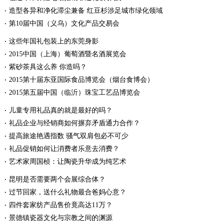
造型各异和净化滞尘兼备 红豆杉涉足城市绿化领域
第10届中国（义乌）文化产品交易会
这些年国礼包装上的东莞身影
2015中国（上海）葡萄酒暨名酒展览会
紫砂茶具这么养 你造吗？
2015第十届东亚国际食品博览会（烟台食博会）
2015第五届中国（临沂）珠宝工艺品博览会
儿童专用礼品真的就是最好的吗？
礼品企业与经销商如何摒弃矛盾通力合作？
提高旅途艳遇指数 骚气双肩包必不可少
礼品促销如何让消费者乐意去消费？
艺术家周国桢：让陶瓷升华成为纯艺术
昆明是否需要两个会展综合体？
过节回家，送什么礼物最合爸妈心意？
四件套家纺产品售价竟高达11万？
景德镇瓷器文化与宗教之间的渊源