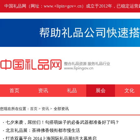
中国礼品网（网址：www.+lipin+gov+.cn）成立于2012年
首页
资讯
礼品
展会
文化
您现在所在位置：
首页
>
资讯
>
全部资讯
七夕来袭，屌丝们！勾搭萌妹子的必备武器都准备好了吗？
北京礼品展：茶禅佛香领衔都市慢生活
打造双赢平台 2014上海国际礼品展8月大幕将启