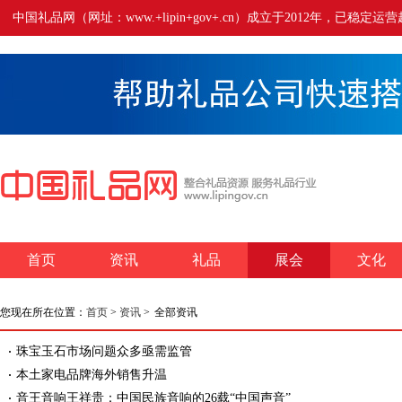
中国礼品网（网址：www.+lipin+gov+.cn）成立于2012年
首页
资讯
礼品
展会
文化
您现在所在位置：
首页
>
资讯
>
全部资讯
珠宝玉石市场问题众多亟需监管
本土家电品牌海外销售升温
音王音响王祥贵：中国民族音响的26载“中国声音”