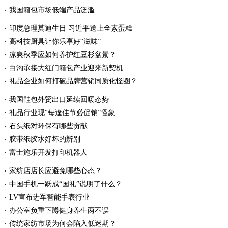
我国箱包市场低端产品泛滥
印度总理莫迪生日 习近平送上全素蛋糕
高科技厨具让你乐享好“滋味”
凉爽秋季应如何养护红豆杉盆景？
白沟承接大红门箱包产业迎来新契机
礼品企业如何打破品牌营销同质化怪圈？
我国鞋包外贸出口延续回暖态势
礼品行业现“每逢佳节必促销”怪象
石头纸对环保有哪些贡献
胶带纸胶水好坏的辨别
富士施乐开发打印机器人
家纺店店长应避免哪些心态？
中国手机一跃成“国礼”说明了什么？
LV宣布进军智能手表行业
办公室负重下蹲健身养生两不误
传统家纺市场为何会陷入低迷期？