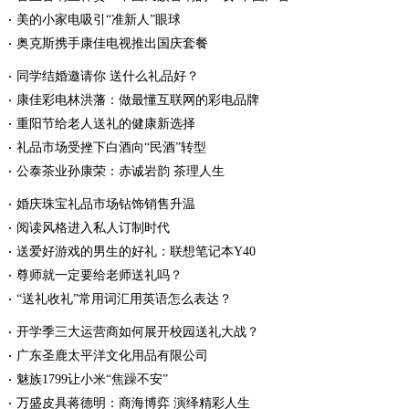
美的小家电吸引“准新人”眼球
奥克斯携手康佳电视推出国庆套餐
同学结婚邀请你 送什么礼品好？
康佳彩电林洪藩：做最懂互联网的彩电品牌
重阳节给老人送礼的健康新选择
礼品市场受挫下白酒向“民酒”转型
公泰茶业孙康荣：赤诚岩韵 茶理人生
婚庆珠宝礼品市场钻饰销售升温
阅读风格进入私人订制时代
送爱好游戏的男生的好礼：联想笔记本Y40
尊师就一定要给老师送礼吗？
“送礼收礼”常用词汇用英语怎么表达？
开学季三大运营商如何展开校园送礼大战？
广东圣鹿太平洋文化用品有限公司
魅族1799让小米“焦躁不安”
万盛皮具蒋德明：商海博弈 演绎精彩人生