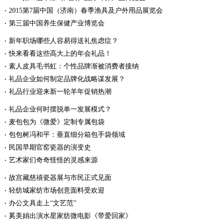
2015第7届中国（济南）春季渔具及户外用品展览会
第三届中国养生保健产业博览会
新年职场哪些人容易得送礼焦虑症？
快来看看这些高大上的年会礼品！
素人皮具毛书虹：个性品牌渐被消费者接纳
礼品企业如何制定品牌化战略谋发展？
礼品行业迎来新一轮羊年促销热潮
礼品企业何时摆脱单一发展模式？
麦包包为《微爱》定制专属包袋
包包树冯和平：垂直细分箱包手袋领域
民国早期官窑瓷器的演变史
艺术家们奇奇怪怪的灵感来源
故宫藏慈禧瓷器展与市民正式见面
轻纺城家纺市场创意面料受欢迎
办公文具走上“文艺范”
奚美娟出演水星家纺微电影《带爱回家》