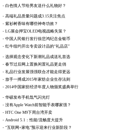
白色情人节给男友送什么礼物好？
高端礼品质量问题成3.15关注焦点
紫衫树香味有哪些神奇功效？
LG展会押宝OLED电视战略失策？
中国人民银行发行徐悲鸿纪念金银币
红牛纽约开出专卖设计品的“礼品店”
选择观念变化下新潮礼品成送礼首选
春节过后网上置换闲置礼品更走俏
礼品行业发展强强联合才能走得更远
放手一搏成2015年家纺企业生存法则
2014中国家纺经济年度人物颁奖盛典举行
华硕发布手机氙气闪光灯
没有Apple Watch前智能手表哪家强？
HTC One M9下周台湾开卖
Android 5.1：性能/流畅度大提升
“互联网+家电”预示迎来行业新阶段？