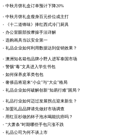
中秋月饼礼盒订单预计下降20%
中秋月饼礼盒瘦身百元价位成主打
《十二道锋味》捧红西式冷门厨具
办公室眼部按摩操手法详解
选购画具当以安全第一
礼品企业如何利用数据达到促销效果？
澳洲知名箱包品牌小野人进军泰国市场
警惕“毒”文具进入学生书包
如何保养皮革类包包
奢侈品将迎来“小众”与“大众”格局
礼品企业如何破解创新“知易行难”困局？
礼品行业如何迈过发展拐点迎来新生？
加盟礼品品牌请先做好市场调查
用红豆杉做的杯子泡水喝能抗癌吗？
“大萧条”时期哪些手包只涨不跌
礼品公司为何不谈上市