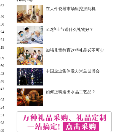
:32
在大件瓷器市场里挖掘商机
:40
:30
512护士节送什么礼物好？
:24
:24
:19
加强儿童教育这些礼品必不可少
:09
:59
中国企业集体发力米兰世博会
:53
:48
:43
如何正确送出水晶工艺品？
:05
:34
:31
:28
:09