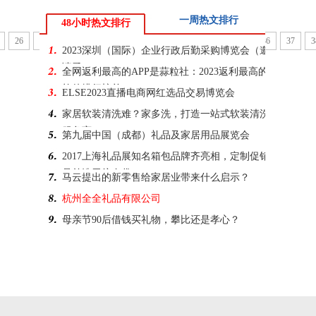
一周热文排行
48小时热文排行
26
27
28
29
30
31
32
33
34
35
36
37
3
2023深圳（国际）企业行政后勤采购博览会（邀
请函）
全网返利最高的APP是蒜粒社：2023返利最高的
软件排行榜单
ELSE2023直播电商网红选品交易博览会
家居软装清洗难？家多洗，打造一站式软装清洗
服务商
第九届中国（成都）礼品及家居用品展览会
2017上海礼品展知名箱包品牌齐亮相，定制促销
品首选无纺布袋
马云提出的新零售给家居业带来什么启示？
杭州全全礼品有限公司
母亲节90后借钱买礼物，攀比还是孝心？