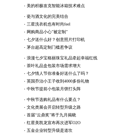
美的积极攻克智能冰箱技术难点
瓷与酒文化的完美结合
三星洗衣机也有时尚feel
网购商品小心”被定制”
七夕送什么好？创意照片打印机
茅台超高定制门槛惹争议
浪漫七夕宝格丽珠宝礼品牵起幸福红线
茶叶礼品盒包装市场需求增大
七夕情人节你准备好送什么了吗？
英国乔治小王子收到4000多份礼物
中秋节提前小包装月饼打头阵
中秋节选购礼品有什么要点？
文化类展会开启转型升级之路
首届“云鼎奖”将于九月揭晓
红星美凯龙宣布再次进军O2O
五金企业转型升级是道坎