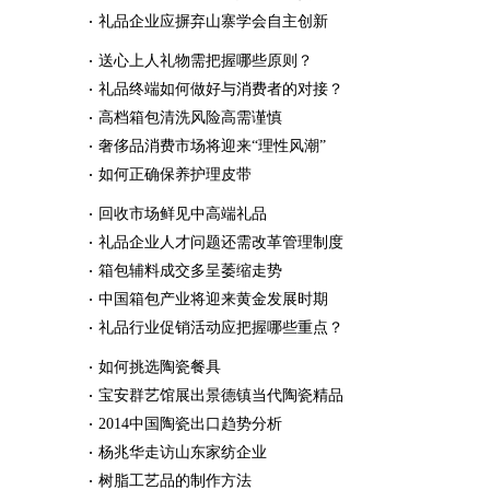
礼品企业应摒弃山寨学会自主创新
送心上人礼物需把握哪些原则？
礼品终端如何做好与消费者的对接？
高档箱包清洗风险高需谨慎
奢侈品消费市场将迎来“理性风潮”
如何正确保养护理皮带
回收市场鲜见中高端礼品
礼品企业人才问题还需改革管理制度
箱包辅料成交多呈萎缩走势
中国箱包产业将迎来黄金发展时期
礼品行业促销活动应把握哪些重点？
如何挑选陶瓷餐具
宝安群艺馆展出景德镇当代陶瓷精品
2014中国陶瓷出口趋势分析
杨兆华走访山东家纺企业
树脂工艺品的制作方法