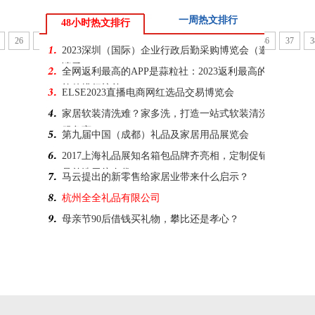
一周热文排行
48小时热文排行
26
27
28
29
30
31
32
33
34
35
36
37
3
2023深圳（国际）企业行政后勤采购博览会（邀
请函）
全网返利最高的APP是蒜粒社：2023返利最高的
软件排行榜单
ELSE2023直播电商网红选品交易博览会
家居软装清洗难？家多洗，打造一站式软装清洗
服务商
第九届中国（成都）礼品及家居用品展览会
2017上海礼品展知名箱包品牌齐亮相，定制促销
品首选无纺布袋
马云提出的新零售给家居业带来什么启示？
杭州全全礼品有限公司
母亲节90后借钱买礼物，攀比还是孝心？