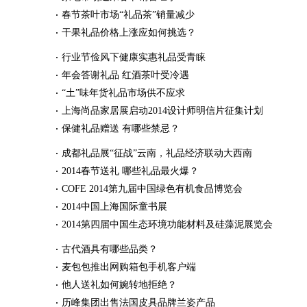
春节茶叶市场“礼品茶”销量减少
干果礼品价格上涨应如何挑选？
行业节俭风下健康实惠礼品受青睐
年会答谢礼品 红酒茶叶受冷遇
“土”味年货礼品市场供不应求
上海尚品家居展启动2014设计师明信片征集计划
保健礼品赠送 有哪些禁忌？
成都礼品展“征战”云南，礼品经济联动大西南
2014春节送礼 哪些礼品最火爆？
COFE 2014第九届中国绿色有机食品博览会
2014中国上海国际童书展
2014第四届中国生态环境功能材料及硅藻泥展览会
古代酒具有哪些品类？
麦包包推出网购箱包手机客户端
他人送礼如何婉转地拒绝？
历峰集团出售法国皮具品牌兰姿产品