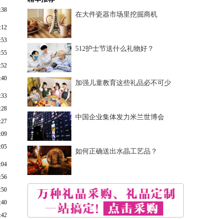
:38
在大件瓷器市场里挖掘商机
:12
:53
512护士节送什么礼物好？
:55
:52
:40
加强儿童教育这些礼品必不可少
:33
:28
中国企业集体发力米兰世博会
:27
:09
:05
如何正确送出水晶工艺品？
:04
:56
:50
:40
:42