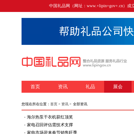
中国礼品网（网址：www.+lipin+gov+
首页
资讯
礼品
展会
您现在所在位置：
首页
>
资讯
>
全部资讯
海尔热泵干衣机获红顶奖
家电召回评估需技术支撑
家电市场迎来春节销售旺季