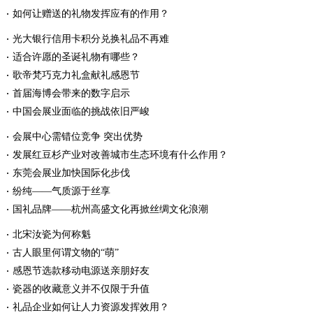
如何让赠送的礼物发挥应有的作用？
光大银行信用卡积分兑换礼品不再难
适合许愿的圣诞礼物有哪些？
歌帝梵巧克力礼盒献礼感恩节
首届海博会带来的数字启示
中国会展业面临的挑战依旧严峻
会展中心需错位竞争 突出优势
发展红豆杉产业对改善城市生态环境有什么作用？
东莞会展业加快国际化步伐
纷纯——气质源于丝享
国礼品牌——杭州高盛文化再掀丝绸文化浪潮
北宋汝瓷为何称魁
古人眼里何谓文物的“萌”
感恩节选款移动电源送亲朋好友
瓷器的收藏意义并不仅限于升值
礼品企业如何让人力资源发挥效用？