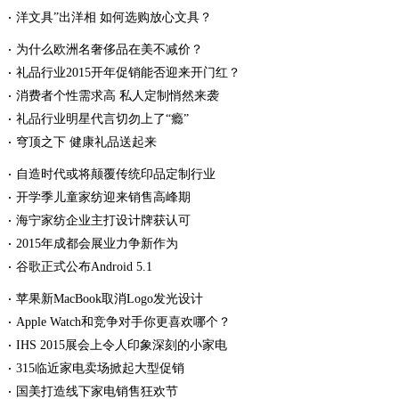
洋文具”出洋相 如何选购放心文具？
为什么欧洲名奢侈品在美不减价？
礼品行业2015开年促销能否迎来开门红？
消费者个性需求高 私人定制悄然来袭
礼品行业明星代言切勿上了“瘾”
穹顶之下 健康礼品送起来
自造时代或将颠覆传统印品定制行业
开学季儿童家纺迎来销售高峰期
海宁家纺企业主打设计牌获认可
2015年成都会展业力争新作为
谷歌正式公布Android 5.1
苹果新MacBook取消Logo发光设计
Apple Watch和竞争对手你更喜欢哪个？
IHS 2015展会上令人印象深刻的小家电
315临近家电卖场掀起大型促销
国美打造线下家电销售狂欢节