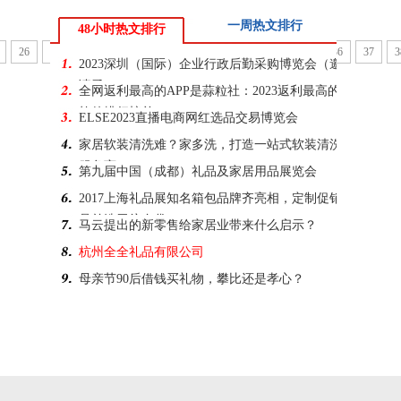
一周热文排行
48小时热文排行
26
27
28
29
30
31
32
33
34
35
36
37
3
2023深圳（国际）企业行政后勤采购博览会（邀
请函）
全网返利最高的APP是蒜粒社：2023返利最高的
软件排行榜单
ELSE2023直播电商网红选品交易博览会
家居软装清洗难？家多洗，打造一站式软装清洗
服务商
第九届中国（成都）礼品及家居用品展览会
2017上海礼品展知名箱包品牌齐亮相，定制促销
品首选无纺布袋
马云提出的新零售给家居业带来什么启示？
杭州全全礼品有限公司
母亲节90后借钱买礼物，攀比还是孝心？