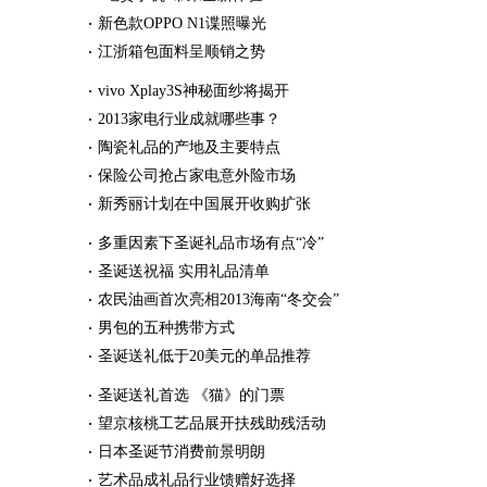
新色款OPPO N1谍照曝光
江浙箱包面料呈顺销之势
vivo Xplay3S神秘面纱将揭开
2013家电行业成就哪些事？
陶瓷礼品的产地及主要特点
保险公司抢占家电意外险市场
新秀丽计划在中国展开收购扩张
多重因素下圣诞礼品市场有点“冷”
圣诞送祝福 实用礼品清单
农民油画首次亮相2013海南“冬交会”
男包的五种携带方式
圣诞送礼低于20美元的单品推荐
圣诞送礼首选 《猫》的门票
望京核桃工艺品展开扶残助残活动
日本圣诞节消费前景明朗
艺术品成礼品行业馈赠好选择