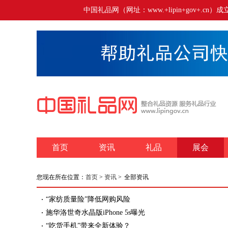
中国礼品网（网址：www.+lipin+gov+
首页
资讯
礼品
展会
您现在所在位置：
首页
>
资讯
>
全部资讯
“家纺质量险”降低网购风险
施华洛世奇水晶版iPhone 5s曝光
“吃货手机”带来全新体验？