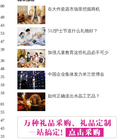
:00
在大件瓷器市场里挖掘商机
:49
:43
512护士节送什么礼物好？
:53
:47
:39
加强儿童教育这些礼品必不可少
:36
:48
中国企业集体发力米兰世博会
:35
:10
:16
如何正确送出水晶工艺品？
:01
:55
:47
:43
:33