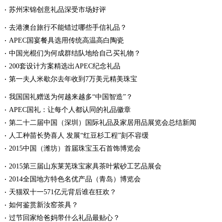
苏州宋锦创意礼品深受市场好评
去港澳台旅行不能错过哪些手信礼品？
APEC国宴餐具选用传统高温高白陶瓷
中国光棍们为何成群结队地给自己买礼物？
200套设计方案精选出APEC纪念礼品
第一夫人米歇尔去年收到7万美元精美珠宝
我国国礼赠送为何越来越多“中国智造”？
APEC国礼：让每个人都认同的礼品徽章
第二十二届中国（深圳）国际礼品及家居用品展览会总结新闻
人工种苗长势喜人 发展“红豆杉工程”刻不容缓
2015中国（潍坊）首届珠宝玉石首饰博览会
2015第三届山东莱芜珠宝家具茶叶紫砂工艺品展会
2014全国地方特色名优产品（青岛）博览会
天猫双十一571亿元背后谁在狂欢？
如何鉴赏新汝窑茶具？
过节回家给爸妈带什么礼品最贴心？