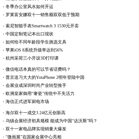
冬季办公室风水如何开运
罗莱富安娜双十一销售额双双低于预期
索尼智能手表Smartwatch 3 1530元开卖
中国定制笔记本出口现状
如何给不同年龄段学生挑选文具
苹果iOS 8系统升级率达到56%
杭州采荷三小开设3D打印课
微信电话本真的可以节省话费吗？
普京送习大大的YotaPhone 2明年登陆中国
会展业成深圳时尚产业转型推手
欧洲皇家御用“奢瓷”传统中不失活力
海信正式进军厨电市场
海尔双十一成交3.24亿元创新高
乌镇会展经济初具规模 能成为中国“达沃斯”吗？
双十一家电品牌实现销量大爆发
“微画展”在国家会展中心亮相