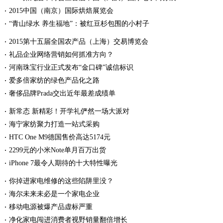
2015中国（南京）国际烘焙展览会
“青山绿水 养生福地”：被红豆杉包围的小村子
2015第十五届全国农产品（上海）交易博览会
礼品企业网络营销如何抓准方向？
河南珠宝行业正式发布“金口碑”诚信标识
爱多倍家纺的绿色产品化之路
奢侈品牌Prada交出近年最差成绩单
新常态 新精彩！开学礼俨然一场大派对
海宁家纺聚力打造一站式采购
HTC One M9德国售价高达5174元
2299元的小米Note单月百万出货
iPhone 7最令人期待的十大特性曝光
你掉进家电维修的这些陷阱里没？
海尔未来未必是一个家电企业
移动电源被爆产品虚标严重
净化家电闯进消费者视野销量翻倍增长