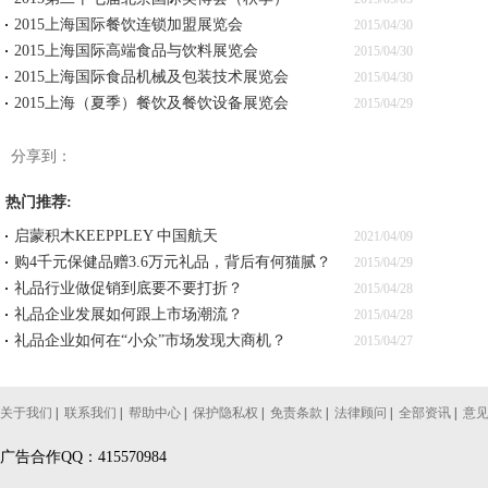
2015上海国际餐饮连锁加盟展览会
2015/04/30
2015上海国际高端食品与饮料展览会
2015/04/30
2015上海国际食品机械及包装技术展览会
2015/04/30
2015上海（夏季）餐饮及餐饮设备展览会
2015/04/29
分享到：
热门推荐:
启蒙积木KEEPPLEY 中国航天
2021/04/09
购4千元保健品赠3.6万元礼品，背后有何猫腻？
2015/04/29
礼品行业做促销到底要不要打折？
2015/04/28
礼品企业发展如何跟上市场潮流？
2015/04/28
礼品企业如何在“小众”市场发现大商机？
2015/04/27
关于我们
|
联系我们
|
帮助中心
|
保护隐私权
|
免责条款
|
法律顾问
|
全部资讯
|
意
广告合作QQ：415570984